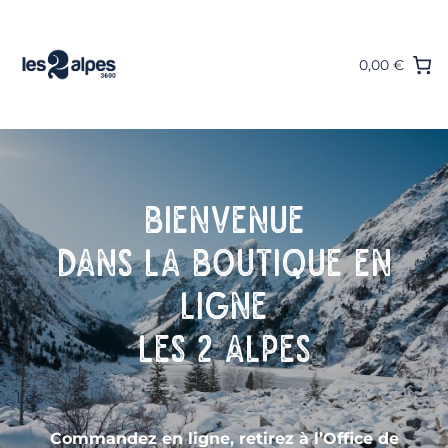
Aller
au
contenu
0,00 €
Bienvenue
dans la boutique en
ligne
Les 2 Alpes
Les
Commandez en ligne, retirez à l’Office de