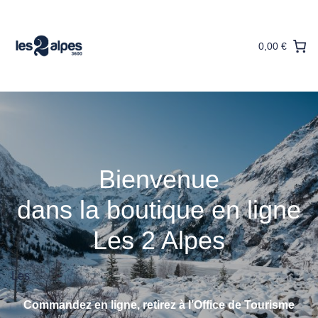
Aller
au
contenu
0,00 €
Bienvenue
dans la boutique en ligne
Les 2 Alpes
Les
Commandez en ligne, retirez à l’Office de Tourisme